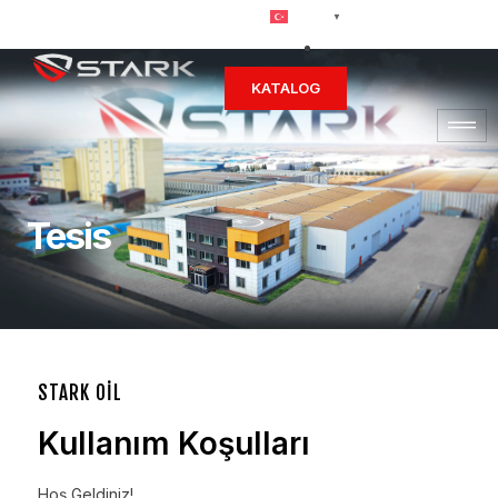
Türkçe
▼
KATALOG
Tesis
STARK OİL
Kullanım Koşulları
Hoş Geldiniz!